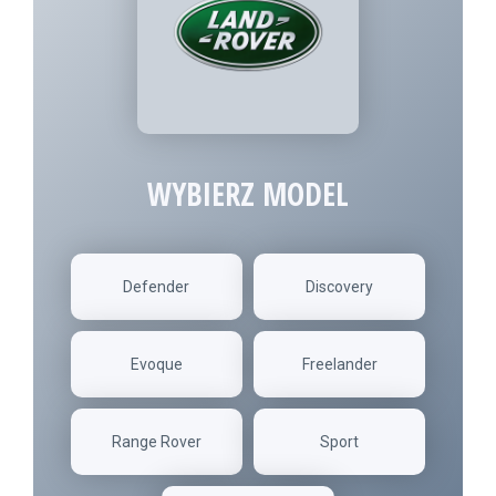
WYBIERZ MODEL
Defender
Discovery
Evoque
Freelander
Range Rover
Sport