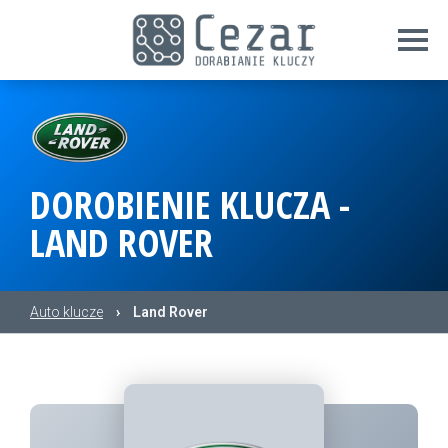
DOROBIENIE KLUCZA -
LAND ROVER
Auto klucze
›
Land Rover