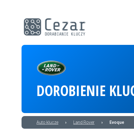
DOROBIENIE KLU
Auto klucze
›
Land Rover
›
Evoque