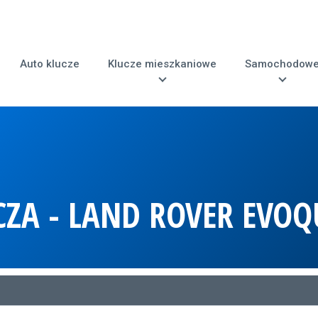
Auto klucze
Klucze mieszkaniowe
Samochodow
CZA - LAND ROVER EVOQ