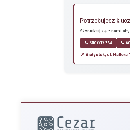
Potrzebujesz kluc
Skontaktuj się z nami, ab
📞 500 007 264
📞 6
📍 Białystok, ul. Hallera 