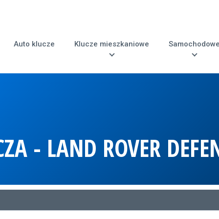
Auto klucze
Klucze mieszkaniowe
Samochodow
CZA - LAND ROVER DEFE