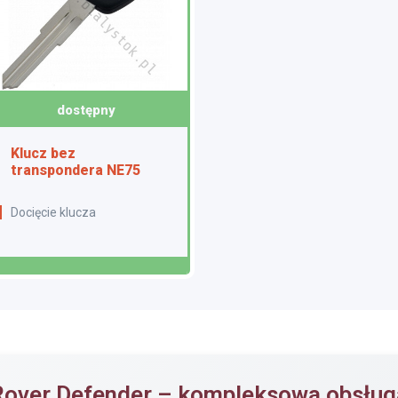
dostępny
Klucz bez
transpondera NE75
Docięcie klucza
Rover Defender – kompleksowa obsług