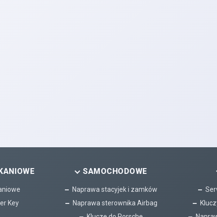
KANIOWE
SAMOCHODOWE
aniowe
Naprawa stacyjek i zamków
Ser
er Key
Naprawa sterownika Airbag
Klucz
Klucze do Porsche
Napraw