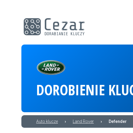
DOROBIENIE KLU
Auto klucze
›
Land Rover
›
Defender