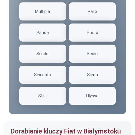
Multipla
Palio
Panda
Punto
Scudo
Sedici
Seicento
Siena
Stilo
Ulysse
Dorabianie kluczy Fiat w Białymstoku