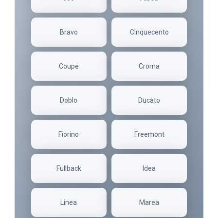
Bravo
Cinquecento
Coupe
Croma
Doblo
Ducato
Fiorino
Freemont
Fullback
Idea
Linea
Marea