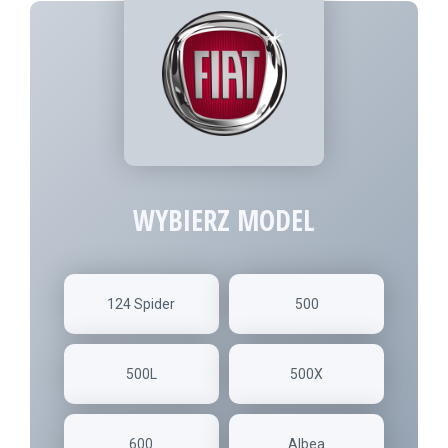
WYBIERZ MODEL
124 Spider
500
500L
500X
600
Albea