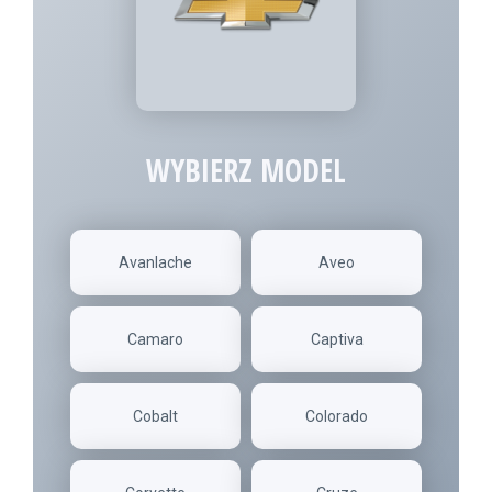
WYBIERZ MODEL
Avanlache
Aveo
Camaro
Captiva
Cobalt
Colorado