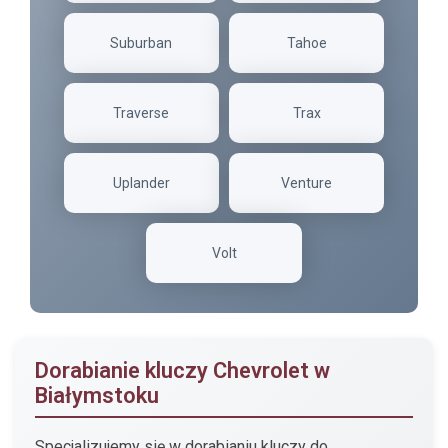
Suburban
Tahoe
Traverse
Trax
Uplander
Venture
Volt
Dorabianie kluczy Chevrolet w
Białymstoku
Specjalizujemy się w dorabianiu kluczy do