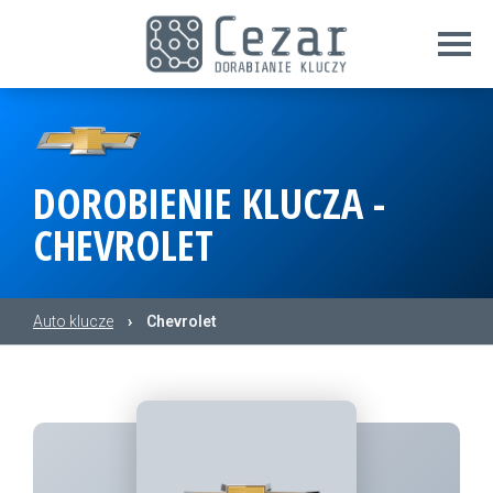
DOROBIENIE KLUCZA -
CHEVROLET
Auto klucze
›
Chevrolet