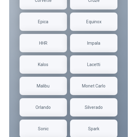
Corvette
Cruze
Epica
Equinox
HHR
Impala
Kalos
Lacetti
Malibu
Monet Carlo
Orlando
Silverado
Sonic
Spark