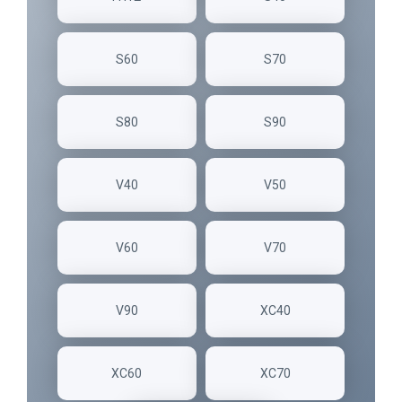
S60
S70
S80
S90
V40
V50
V60
V70
V90
XC40
XC60
XC70