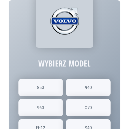
WYBIERZ MODEL
850
940
960
C70
FH12
S40