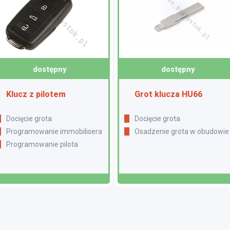
dostępny
dostępny
Klucz z pilotem
Grot klucza HU66
Docięcie grota
Docięcie grota
Programowanie immobilisera
Osadzenie grota w obudowie
Programowanie pilota