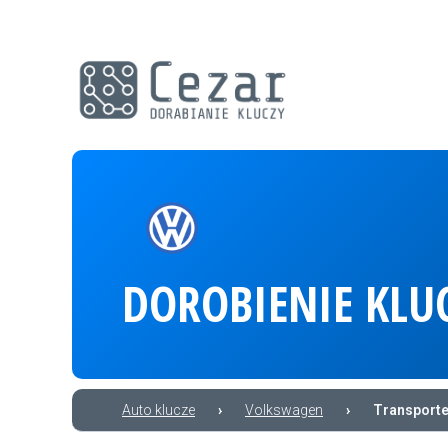
DOROBIENIE KLU
Auto klucze
›
Volkswagen
›
Transporte