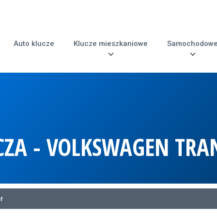
Auto klucze
Klucze mieszkaniowe
Samochodow
CZA - VOLKSWAGEN TRA
r