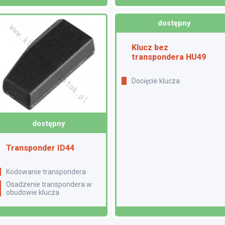
dostępny
Klucz bez
transpondera HU49
Docięcie klucza
dostępny
Transponder ID44
Kodowanie transpondera
Osadzenie transpondera w
obudowie klucza