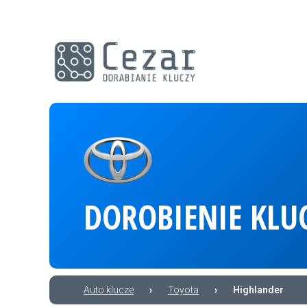
DOROBIENIE KLU
Auto klucze
›
Toyota
›
Highlander