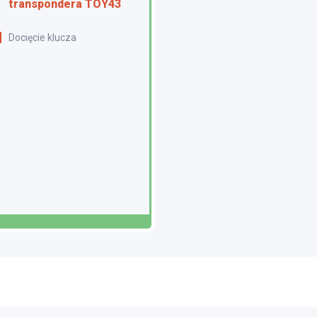
transpondera TOY43
Docięcie klucza