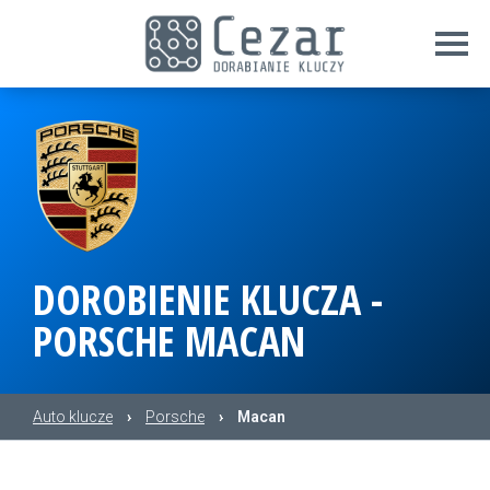
DOROBIENIE KLUCZA -
PORSCHE MACAN
Auto klucze
›
Porsche
›
Macan