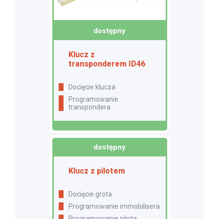
dostępny
Klucz z
transponderem ID46
docięcie klucza
programowanie
transpondera
dostępny
Klucz z pilotem
Docięcie grota
Programowanie immobilisera
Programowanie pilota