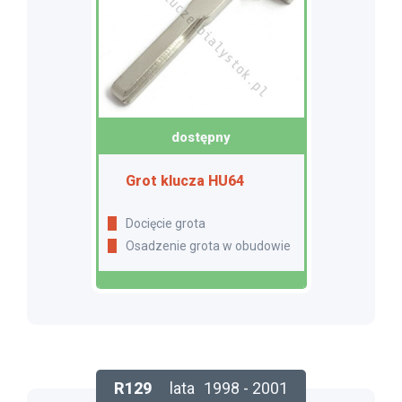
dostępny
Grot klucza HU64
Docięcie grota
Osadzenie grota w obudowie
R129
lata
1998 - 2001