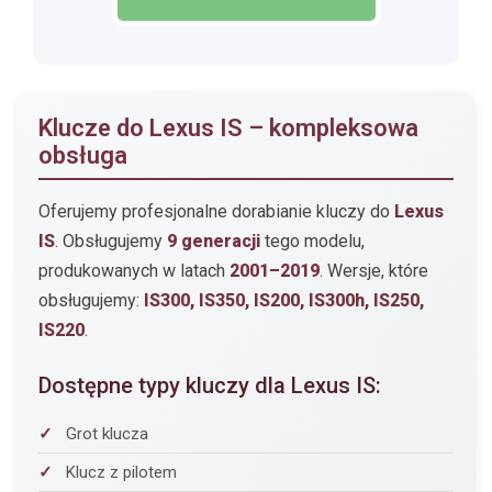
Klucze do Lexus IS – kompleksowa
obsługa
Oferujemy profesjonalne dorabianie kluczy do
Lexus
IS
. Obsługujemy
9 generacji
tego modelu,
produkowanych w latach
2001–2019
. Wersje, które
obsługujemy:
IS300, IS350, IS200, IS300h, IS250,
IS220
.
Dostępne typy kluczy dla Lexus IS:
Grot klucza
Klucz z pilotem