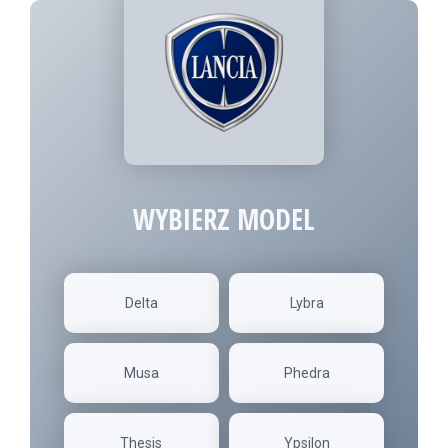
WYBIERZ MODEL
Delta
Lybra
Musa
Phedra
Thesis
Ypsilon