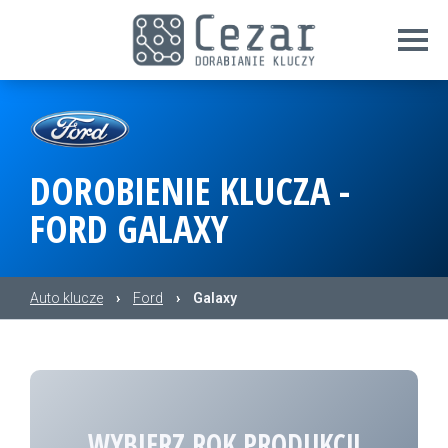
DOROBIENIE KLUCZA -
FORD GALAXY
Auto klucze
›
Ford
›
Galaxy
WYBIERZ ROK PRODUKCJI