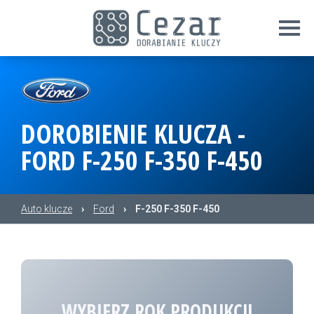
DOROBIENIE KLUCZA -
FORD F-250 F-350 F-450
Auto klucze
›
Ford
›
F-250 F-350 F-450
WYBIERZ ROK PRODUKCJI