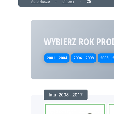
Auto klucze
›
Citroen
›
C5
WYBIERZ ROK PRO
2001 – 2004
2004 – 2008
2008 – 
lata
2008 - 2017