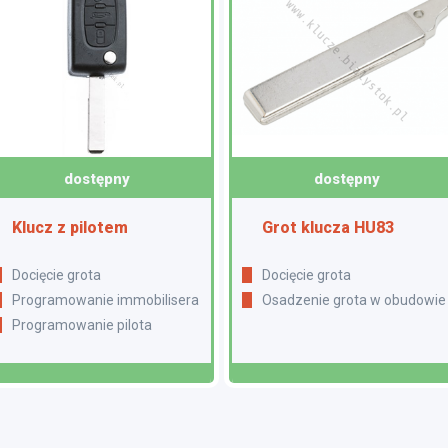
dostępny
dostępny
Klucz z pilotem
Grot klucza HU83
Docięcie grota
Docięcie grota
Programowanie immobilisera
Osadzenie grota w obudowie
Programowanie pilota