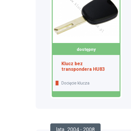
dostępny
Klucz bez
transpondera HU83
Docięcie klucza
lata
2004 - 2008