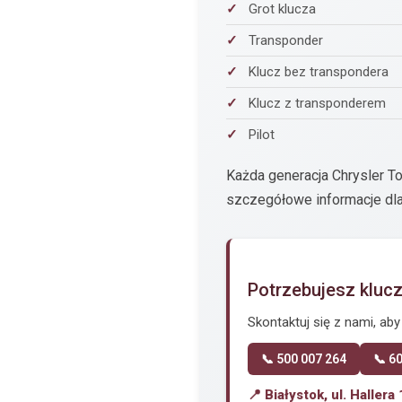
Grot klucza
Transponder
Klucz bez transpondera
Klucz z transponderem
Pilot
Każda generacja Chrysler T
szczegółowe informacje dla
Potrzebujesz kluc
Skontaktuj się z nami, ab
📞 500 007 264
📞 6
📍 Białystok, ul. Hallera 