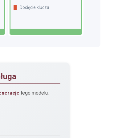
Docięcie klucza
sługa
eneracje
tego modelu,