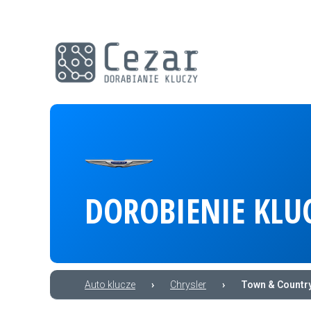
DOROBIENIE KLU
Auto klucze
›
Chrysler
›
Town & Countr