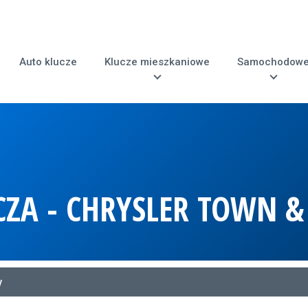
Auto klucze
Klucze mieszkaniowe
Samochodow
CZA - CHRYSLER TOWN 
y