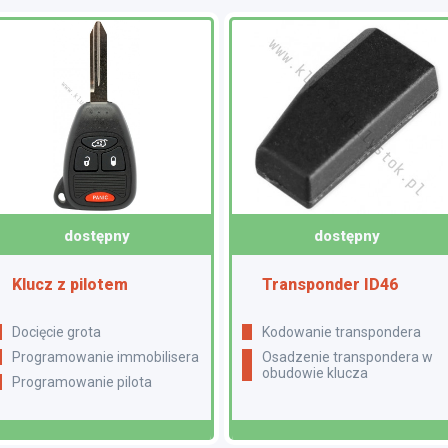
dostępny
dostępny
Klucz z pilotem
Transponder ID46
Docięcie grota
Kodowanie transpondera
Programowanie immobilisera
Osadzenie transpondera w
obudowie klucza
Programowanie pilota