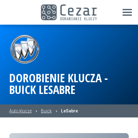
DOROBIENIE KLUCZA -
BUICK LESABRE
Auto klucze
›
Buick
›
LeSabre