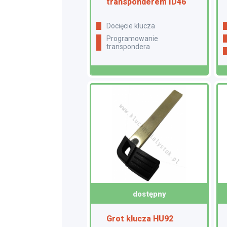
transponderem ID46
docięcie klucza
programowanie
transpondera
dostępny
Grot klucza HU92