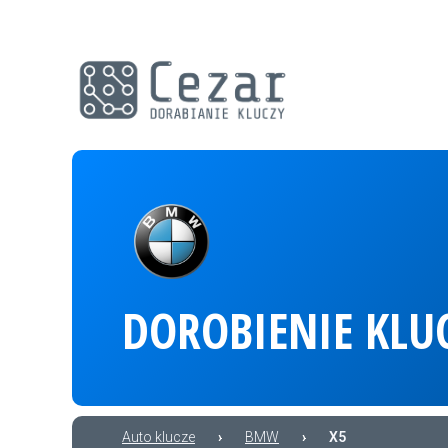
DOROBIENIE KLU
Auto klucze
›
BMW
›
X5