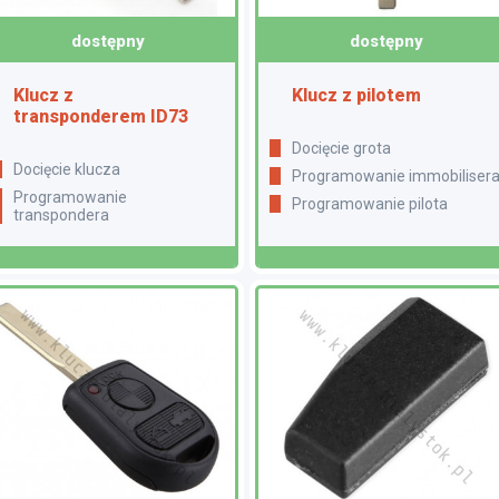
dostępny
dostępny
Klucz z
Klucz z pilotem
transponderem ID73
Docięcie grota
docięcie klucza
Programowanie immobiliser
programowanie
Programowanie pilota
transpondera